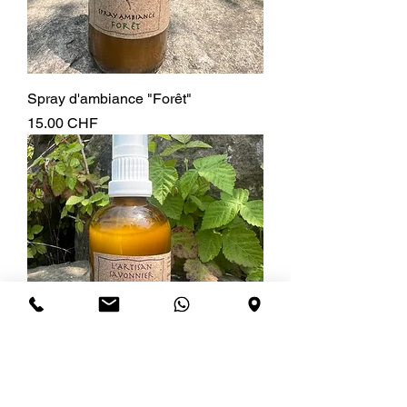
Spray d'ambiance "Forêt"
Prix
15.00 CHF
Spray d'ambiance "Liberté"