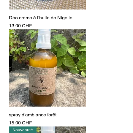
Déo crème à l'huile de Nigelle
Prix
13.00 CHF
spray d'ambiance forêt
Prix
15.00 CHF
Nouveauté