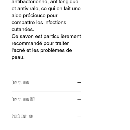
antibactérienne, antifongique
et antivirale, ce qui en fait une
aide précieuse pour
combattre les infections
cutanées.
Ce savon est particulièrement
recommandé pour traiter
l'acné et les problèmes de
peau.
Composition
Huiles saponifiées (coco*, tournesol*,
Composition INCI
olive*, beurre de cacao*, ricin*), huile
essentielle de tea tree*, cacao*
sodium cocoate*, sodium
Ingrédients bio
sunflowerseedate*, sodium olivate*,
aqua, sodium cocoa butterate*,
*ingrédients issus de l’agriculture
glycerin, sodium castorate*,