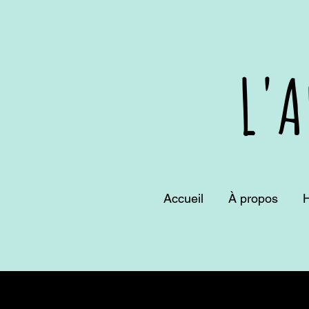
L'A
Accueil
À propos
H