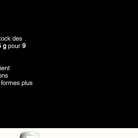
stock des
5 g
pour
9
ient
ons
 formes plus