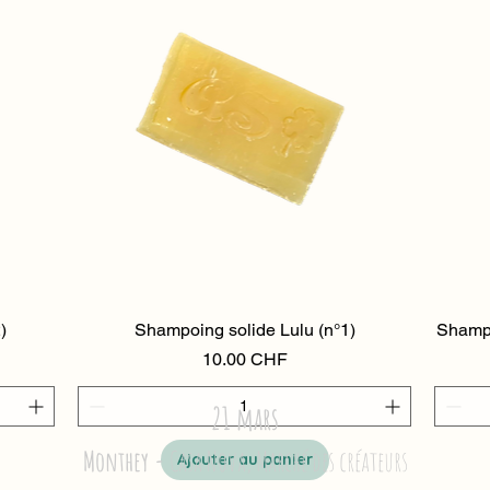
)
Shampoing solide Lulu (n°1)
Aperçu rapide
Shampo
Prix
10.00 CHF
21 mars
Monthey -
Casa Nova, Marché des créateurs
Ajouter au panier