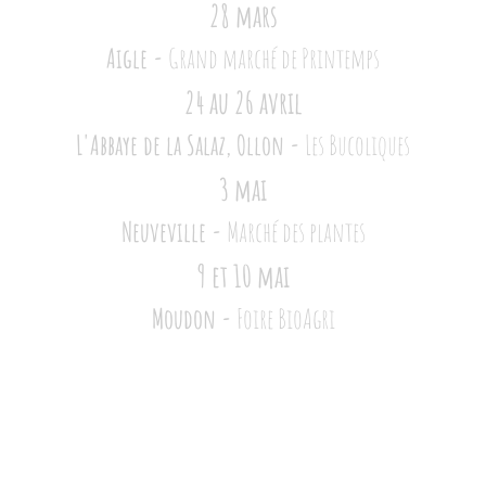
28 mars
Aigle -
Grand marché de Printemps
24 au 26 avril
L'Abbaye de la Salaz, Ollon -
Les Bucoliques
3 mai
Neuveville -
Marché des plantes
9 et 10 mai
Moudon -
Foire BioAgri