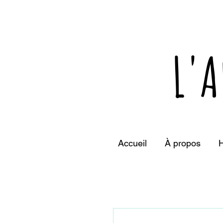
L'A
Accueil
À propos
H