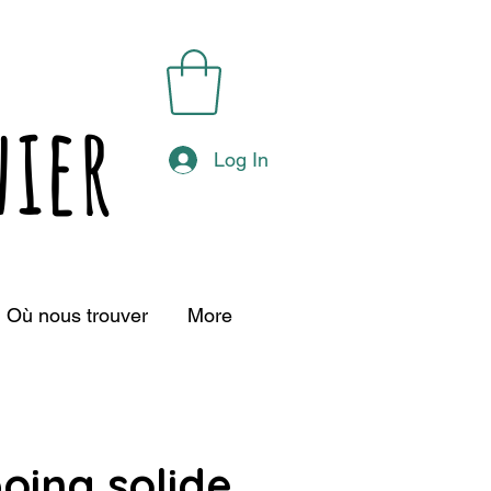
ier
Log In
Où nous trouver
More
ing solide