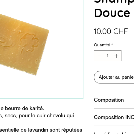
Douce 
P
10.00 CHF
Quantité
*
Ajouter au panie
Composition
e beurre de karité.
Huiles saponifiées (co
s, secs, pour le cuir chevelu qui
Composition INC
neem*), huiles essent
Sodium cocoate*, so
ssentielle de lavandin sont réputées