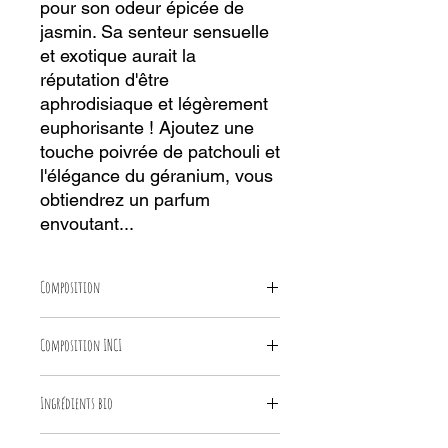
pour son odeur épicée de
jasmin. Sa senteur sensuelle
et exotique aurait la
réputation d'être
aphrodisiaque et légèrement
euphorisante ! Ajoutez une
touche poivrée de patchouli et
l'élégance du géranium, vous
obtiendrez un parfum
envoutant...
Composition
Huiles saponifiées (coco*, tournesol*,
Composition INCI
olive*, beurre de cacao*, ricin*), huiles
essentielles (géranium*, ylang-ylang*,
sodium cocoate*, sodium
patchouli*, sauge lavandifère*),
Ingrédients bio
sunflowerseedate*, sodium olivate*,
charbon végétal, ocre rouge
aqua, sodium cocoa butterate*,
*ingrédients issus de l’agriculture
glycerin*, sodium castorate*,