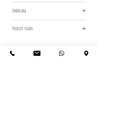
50 ml
Emballage
Pot en verre recyclable et réutilisable
Produit vegan
Produit non testé sur les animaux
Ne contient aucun ingrédient d'origine
28 mars
animale
Convient à un mode de vie végane
Aigle -
Grand marché de Printemps
24 au 26 avril
L'Abbaye de la Salaz, Ollon -
Les Bucoliques
3 mai
Neuveville -
Marché des plantes
9 et 10 mai
Moudon -
Foire BioAgri
2, 9, 16, 23, 30 Juillet 6, 13, 20 août