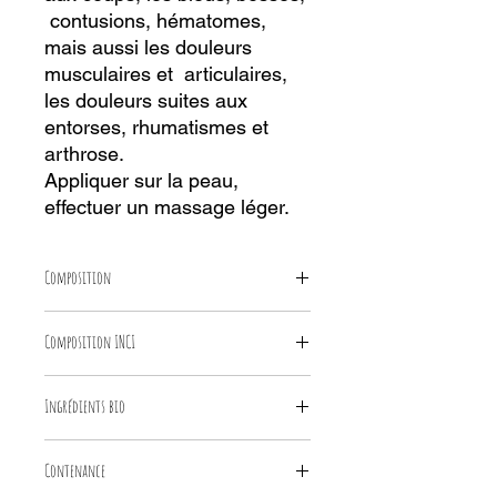
contusions, hématomes,
mais aussi les douleurs
musculaires et articulaires,
les douleurs suites aux
entorses, rhumatismes et
arthrose.
Appliquer sur la peau,
effectuer un massage léger.
Composition
Huile de tournesol*, arnica*, cire de
Composition INCI
carnauba*, tocophérol
Helianthus annuus seed oil*, arnica
Ingrédients bio
montana flower extract*, Copernicia
cerifera cera*, tocopherol
*ingrédients issus de l’agriculture
Contenance
biologique