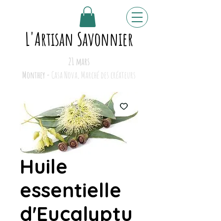
L'Artisan Savonnier
21 mars
Monthey -
Casa Nova, Marché des créateurs
Huile
essentielle
d'Eucalyptu