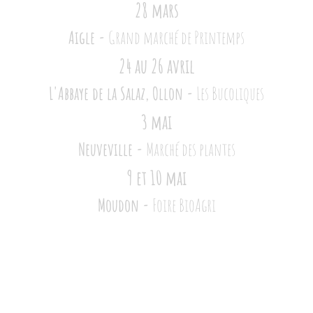
28 mars
Aigle -
Grand marché de Printemps
24 au 26 avril
L'Abbaye de la Salaz, Ollon -
Les Bucoliques
3 mai
Neuveville -
Marché des plantes
9 et 10 mai
Moudon -
Foire BioAgri