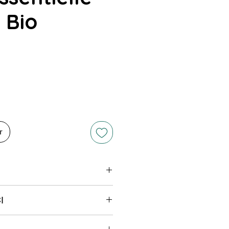
 Bio
ix
r
Cyprrès*
I
ens oil*