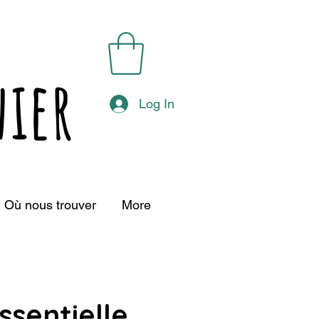
ier
Log In
Où nous trouver
More
ssentielle