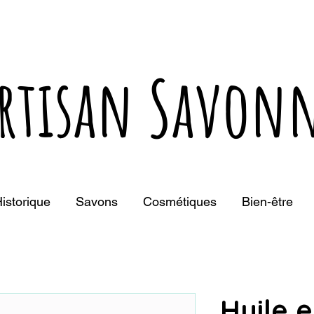
rtisan Savonn
istorique
Savons
Cosmétiques
Bien-être
Huile e