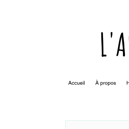
L'A
Accueil
À propos
H